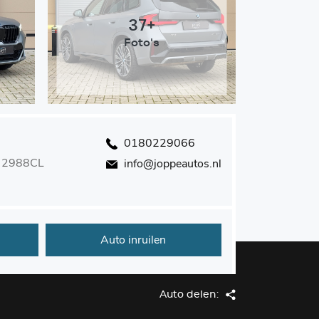
37+
Foto's
0180229066
 7 2988CL
info@joppeautos.nl
Auto inruilen
Auto delen: