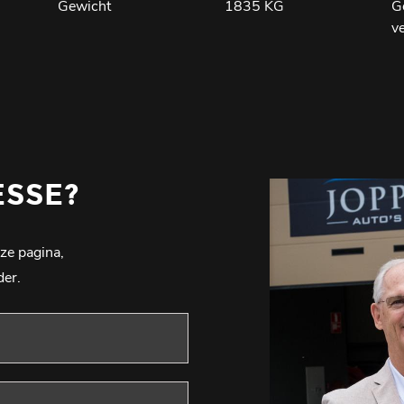
Gewicht
1835 KG
G
v
ESSE?
ze pagina,
der.