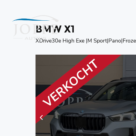
BMW X1
XDrive30e High Exe |M Sport|Pano|Froz