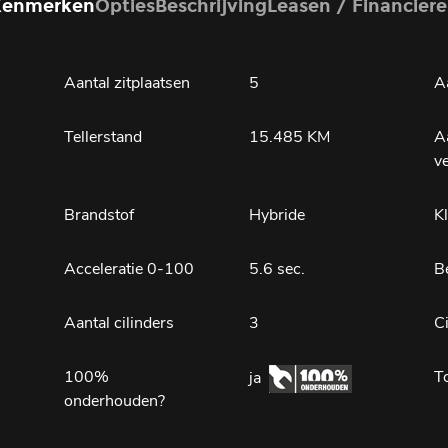
Kenmerken
Opties
Beschrijving
Leasen / Financier
Aantal zitplaatsen
5
Aa
Tellerstand
15.485 KM
A
v
Brandstof
Hybride
K
Acceleratie 0-100
5.6 sec.
B
Aantal cilinders
3
C
100%
T
ja
onderhouden?