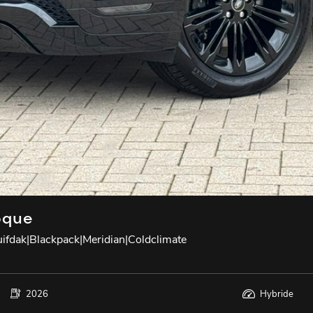
oque
dak|Blackpack|Meridian|Coldclimate
2026
Hybride