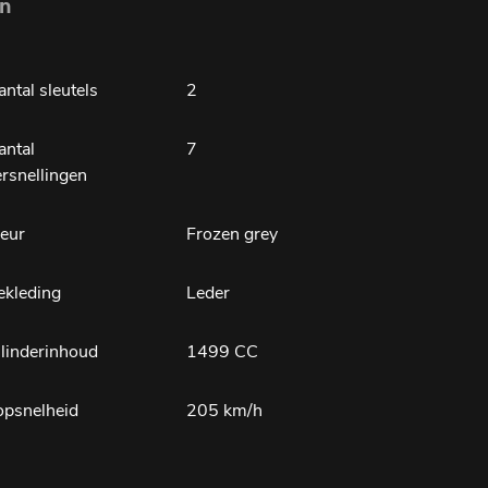
en
ntal sleutels
2
antal
7
ersnellingen
leur
Frozen grey
ekleding
Leder
ilinderinhoud
1499 CC
opsnelheid
205 km/h