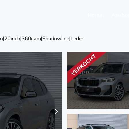
Home
Aanbo
en|20inch|360cam|Shadowline|Leder