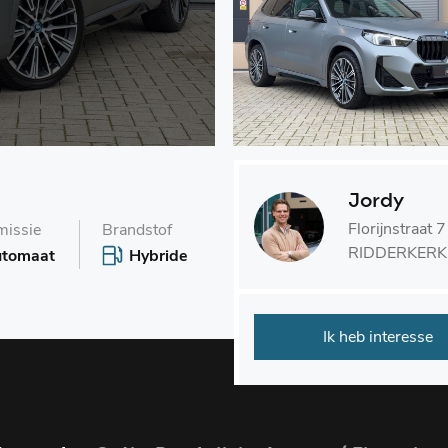
Jordy
Florijnstraat
missie
Brandstof
RIDDERKERK
tomaat
Hybride
Ik heb interesse