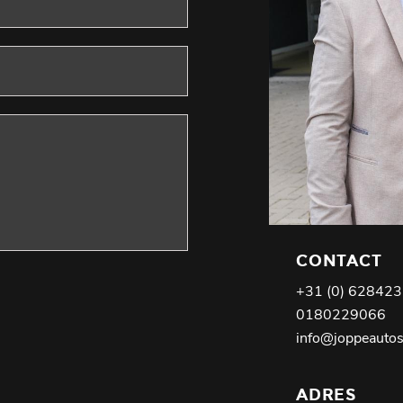
CONTACT
+31­ (0) 62842
0180229066
info@joppeautos
ADRES