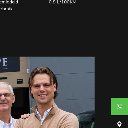
emiddeld
0.8 L/100KM
erbruik
+3162
Florijn