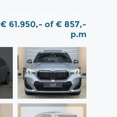
d
Diensten
Over ons
Contact
€ 61.950,-
of € 857,-
p.m