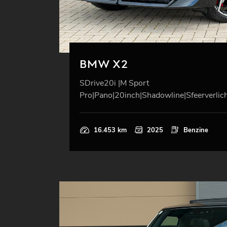
BMW X2
SDrive20i |M Sport
Pro|Pano|20inch|Shadowline|Sfeerverlic
16.453 km
2025
Benzine