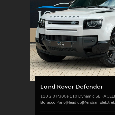
Land Rover Defender
110 2.0 P300e 110 Dynamic SE|FACELIFT
Borasco|Pano|Head up|Meridian|Elek.tre