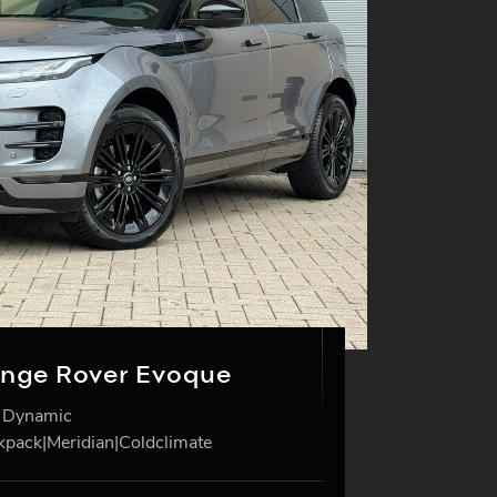
ange Rover Evoque
 Dynamic
kpack|Meridian|Coldclimate