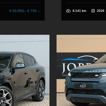
€ 50.950,- € 705 ,-
6.141 km
2026