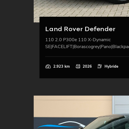
Land Rover Defender
110 2.0 P300e 110 X-Dynamic
SE|FACELIFT|Borascogrey|Pano|Blackpac
2.923 km
2026
Hybride