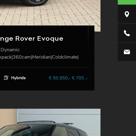
Florijn
01802
ange Rover Evoque
 Dynamic
info@jo
kpack|360cam|Meridian|Coldclimate|
€ 50.950,- € 705 ,-
Hybride