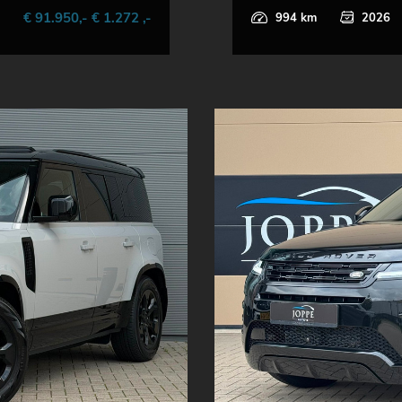
€ 91.950,- € 1.272 ,-
994 km
2026