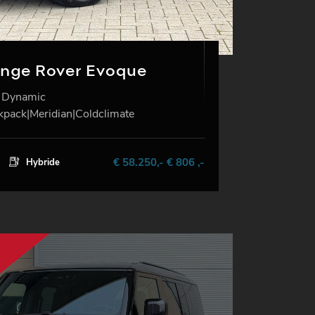
ange Rover Evoque
 Dynamic
kpack|Meridian|Coldclimate
€ 58.250,- € 806 ,-
Hybride