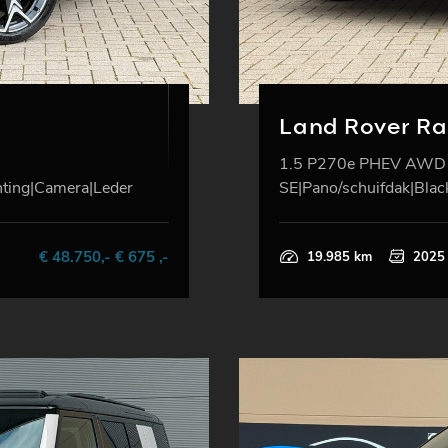
Land Rover R
1.5 P270e PHEV AWD
hting|Camera|Leder
SE|Pano/schuifdak|Blac
€ 48.750,- € 675 ,-
19.985 km
2025