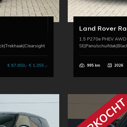
Land Rover R
1.5 P270e PHEV AWD
k|Trekhaak|Clearsight
SE|Pano/schuifdak|Blac
€ 97.950,- € 1.355 ,-
995 km
2026