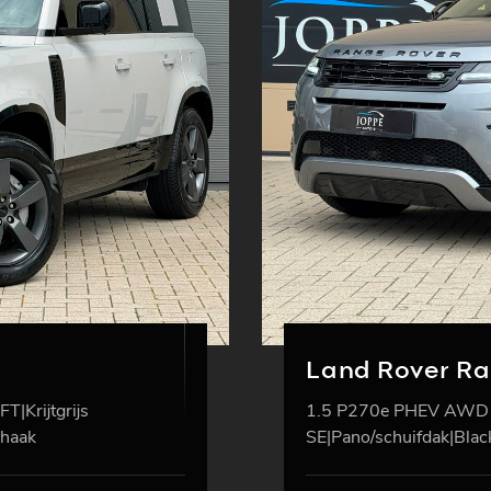
Land Rover R
|Krijtgrijs
1.5 P270e PHEV AWD
khaak
SE|Pano/schuifdak|Blac