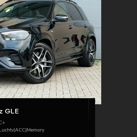
z GLE
C+
r|Luchtv|ACC|Memory