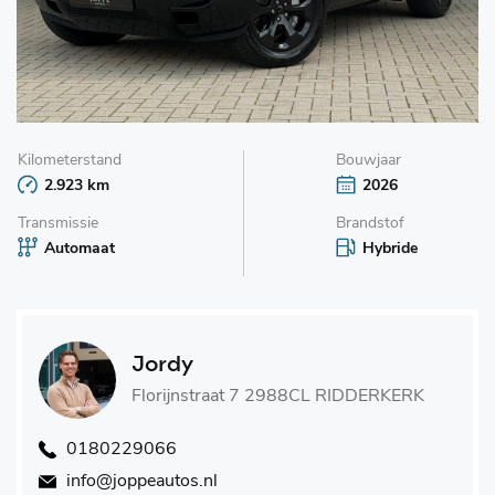
Kilometerstand
Bouwjaar
2.923 km
2026
Transmissie
Brandstof
Automaat
Hybride
Jordy
Florijnstraat 7 2988CL RIDDERKERK
0180229066
info@joppeautos.nl