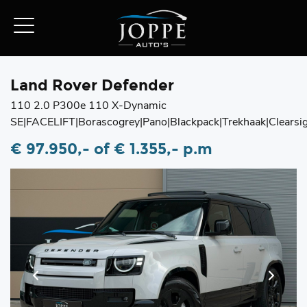
Land Rover Defender
110 2.0 P300e 110 X-Dynamic
SE|FACELIFT|Borascogrey|Pano|Blackpack|Trekhaak|Clearsi
€ 97.950,-
of € 1.355,- p.m