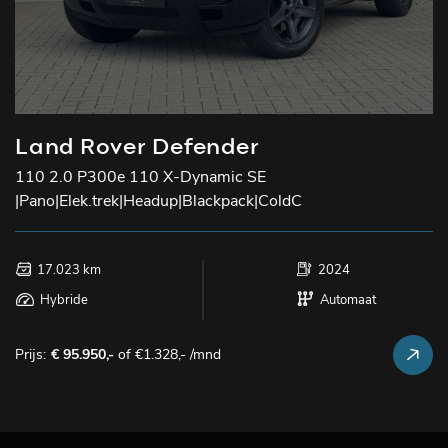
Land Rover Defender
110 2.0 P300e 110 X-Dynamic SE
|Pano|Elek.trek|Headup|Blackpack|ColdC
17.023 km
2024
Hybride
Automaat
Prijs:
€ 95.950,-
of €1.328,- /mnd